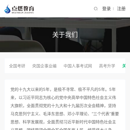
登录
注册
关于我们
全国考研
央国企事业编
中国人事考试网
高考升学
关
党的十九大以来的5年，是极不寻常、极不平凡的5年。5年
来，以习近平同志为核心的党中央高举中国特色社会主义伟
大旗帜，全面贯彻党的十九大和十九届历次全会精神，坚持
马克思列宁主义、毛泽东思想、邓小平理论、“三个代表”重要
思想、科学发展观，全面贯彻习近平新时代中国特色社会主
义思想，团结带领全党全军全国各族人民，统揽伟大斗争、