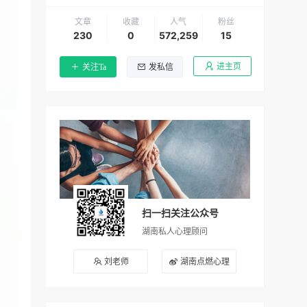
文章
收藏
人气
粉丝
230
0
572,259
15
进主页
关注Ta
发私信
扫一扫关注公众号
湖南私人心理顾问
刘老师
湖南点燃心理