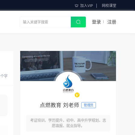
加入VIP
网校课堂
登录
注册
 个字
点燃教育 刘老师
管理员
考证培训、学历提升、初中、高中升学规划、志
愿填报、就业指导。