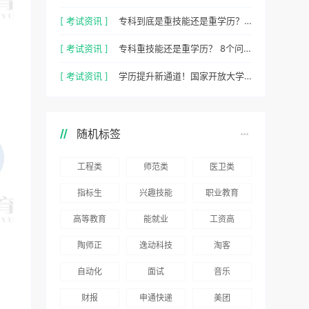
[ 考试资讯 ]
专科到底是重技能还是重学历？ 2026最新数据，说得很清楚了
[ 考试资讯 ]
专科重技能还是重学历？ 8个问题，帮你一次性想清楚
[ 考试资讯 ]
学历提升新通道！国家开放大学 2026 年官方招生简章正式出炉
随机标签
工程类
师范类
医卫类
指标生
兴趣技能
职业教育
高等教育
能就业
工资高
陶师正
逸动科技
淘客
自动化
面试
音乐
财报
申通快递
美团