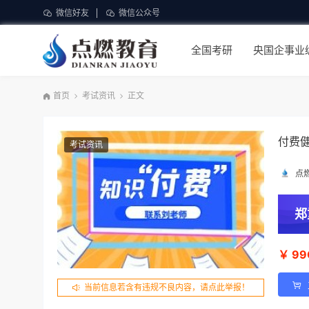
微信好友
微信公众号
全国考研
央国企事业
首页
考试资讯
正文
付费
考试资讯
点
郑
￥
99
当前信息若含有违规不良内容，请点此举报！