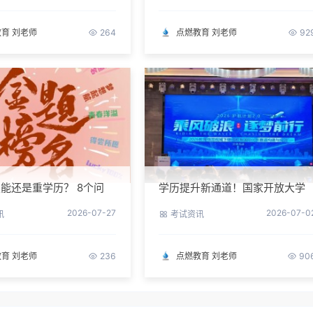
育 刘老师
点燃教育 刘老师
264
92
能还是重学历？ 8个问
学历提升新通道！国家开放大学
你一次性想清楚
2026 年官方招生简章正式出炉
2026-07-27
2026-07-0
讯
考试资讯
育 刘老师
点燃教育 刘老师
236
90