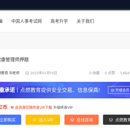
编
中国人事考试网
高考升学
关于我们
健康管理师押题
燃教育 刘老师
0 收藏
0 点赞
1,46
2023年01月15日
重承诺
丨点燃教育提供安全交易、信息保真!
升级会员
C币
此资源仅限终身VIP下载
升级终身VIP
立即购买
加入VIP
在线咨询
点燃教