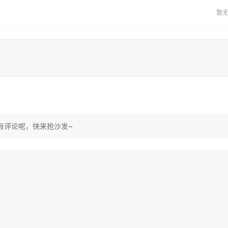
暂
有评论呢，快来抢沙发~