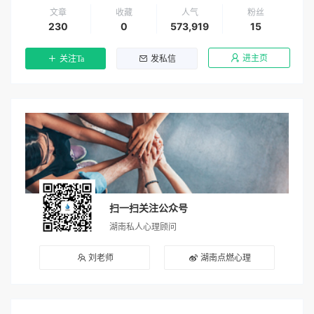
文章
收藏
人气
粉丝
230
0
573,919
15
进主页
关注Ta
发私信
扫一扫关注公众号
湖南私人心理顾问
刘老师
湖南点燃心理