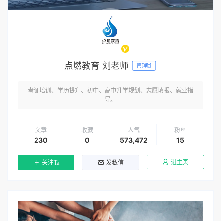
点燃教育 刘老师
管理员
考证培训、学历提升、初中、高中升学规划、志愿填报、就业指
导。
文章
收藏
人气
粉丝
230
0
573,472
15
进主页
关注Ta
发私信