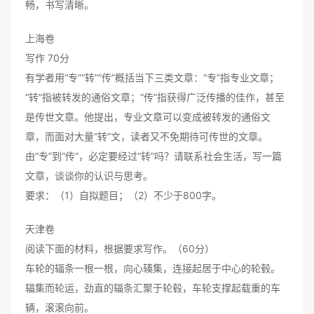
畅，书写清晰。
上海卷
写作 70分
有学者用“专”“转”“传”概括当下三类文章：“专”指专业文章；
“转”指被转发的通俗文章；“传”指获得广泛传播的佳作，甚至
是传世文章。他提出，专业文章可以变成被转发的通俗文
章，而面对大量“转”文，读者又不免期待可传世的文章。
由“专”到“传”，必定要经过“转”吗？请联系社会生活，写一篇
文章，谈谈你的认识与思考。
要求：（1）自拟题目；（2）不少于800字。
天津卷
阅读下面的材料，根据要求写作。（60分）
车轮的辐条一根一根，向心辏集，连接起居于中心的轮毂。
辐集而轮运，劲直的辐条汇聚于轮毂，车轮支撑起载重的车
辆，滚滚向前。