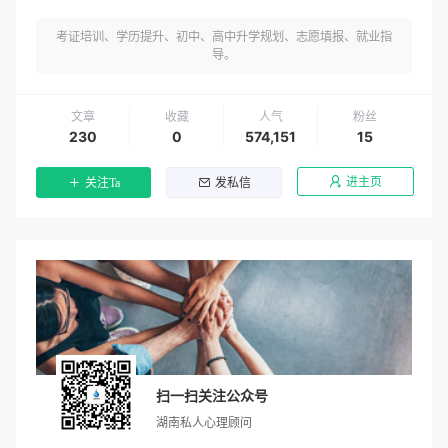
考证培训、学历提升、初中、高中升学规划、志愿填报、就业指
导。
文章
收藏
人气
粉丝
230
0
574,151
15
进主页
关注Ta
发私信
扫一扫关注公众号
湖南私人心理顾问