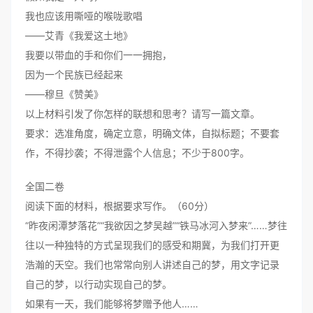
我也应该用嘶哑的喉咙歌唱
——艾青《我爱这土地》
我要以带血的手和你们一一拥抱，
因为一个民族已经起来
——穆旦《赞美》
以上材料引发了你怎样的联想和思考？请写一篇文章。
要求：选准角度，确定立意，明确文体，自拟标题；不要套
作，不得抄袭；不得泄露个人信息；不少于800字。
全国二卷
阅读下面的材料，根据要求写作。（60分）
“昨夜闲潭梦落花”“我欲因之梦吴越”“铁马冰河入梦来”……梦往
往以一种独特的方式呈现我们的感受和期冀，为我们打开更
浩瀚的天空。我们也常常向别人讲述自己的梦，用文字记录
自己的梦，以行动实现自己的梦。
如果有一天，我们能够将梦赠予他人……