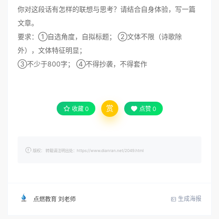
你对这段话有怎样的联想与思考？请结合自身体验，写一篇
文章。
要求：①自选角度，自拟标题； ②文体不限（诗歌除
外），文体特征明显；
③不少于800字； ④不得抄袭，不得套作
赏
收藏
0
点赞
0
版权： 转载请注明出处：https://www.dianran.net/2049.html
生成海报
点燃教育 刘老师