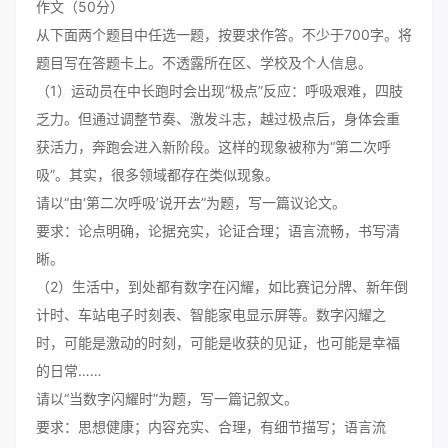
作文（50分）
从下面两个题目中任选一题，按要求作答。不少于700字。将
题目写在答题卡上。不透露所在区、学校及个人信息。
（1）运动员在中长跑时会出现“极点”反应：呼吸艰难，四肢
乏力。但通过调整节奏、激发斗志，越过极点后，身体会重
获活力，奔跑会进入新阶段。这样的现象被称为“第二次呼
吸”。其实，很多领域都存在类似现象。
请以“由‘第二次呼吸’说开去”为题，写一篇议论文。
要求：论点明确，论据充实，论证合理；语言流畅，书写清
晰。
（2）生活中，到处都有数字在闪耀，如比赛记分牌、新年倒
计时、车站电子时刻表、智能家电显示屏等。数字闪耀之
时，可能是激动的时刻，可能是收获的见证，也可能是幸福
的日常……
请以“当数字闪耀时”为题，写一篇记叙文。
要求：思想健康；内容充实、合理，有细节描写；语言流