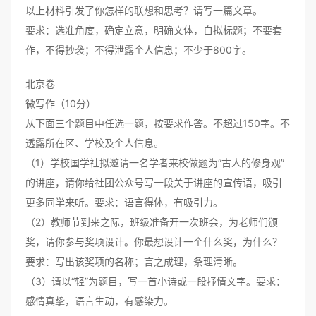
以上材料引发了你怎样的联想和思考？请写一篇文章。
要求：选准角度，确定立意，明确文体，自拟标题；不要套
作，不得抄袭；不得泄露个人信息；不少于800字。
北京卷
微写作（10分）
从下面三个题目中任选一题，按要求作答。不超过150字。不
透露所在区、学校及个人信息。
（1）学校国学社拟邀请一名学者来校做题为“古人的修身观”
的讲座，请你给社团公众号写一段关于讲座的宣传语，吸引
更多同学来听。要求：语言得体，有吸引力。
（2）教师节到来之际，班级准备开一次班会，为老师们颁
奖，请你参与奖项设计。你最想设计一个什么奖，为什么？
要求：写出该奖项的名称；言之成理，条理清晰。
（3）请以“轻”为题目，写一首小诗或一段抒情文字。要求：
感情真挚，语言生动，有感染力。