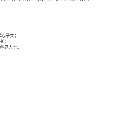
孝心子女；
者；
各界人士。