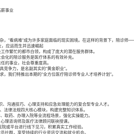
高薪事业
杂，“看病难”成为许多家庭面临的现实困境。在这样的背景下，陪诊师—
职业，应运而生并迅速崛起
及工作繁忙的都市白领，构成了庞大的潜在服务群体。
社会化的陪诊服务是医疗体系的有效补充。
信任的事业，社会尊重度高。
具竞争力，是名副其实的“黄金职业”。
求，我们特推出本期的“全方位医疗陪诊师专业人才培养计划”。
知识、沟通技巧、心理支持和应急处理能力的复合型专业人才。
学、法律法规四大核心模块，构建完整知识体系。
诊、取药、办理入院等全流程场景，强化实操能力。
、心理咨询师及医疗法律顾问联袂授课。
合作医院或平台进行线下见习，积累真实工作经验。
学员社群，享受持续的行业资讯交流和就业机会。