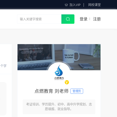
加入VIP
网校课堂
登录
注册
9 个字
点燃教育 刘老师
管理员
会
考证培训、学历提升、初中、高中升学规划、志
愿填报、就业指导。