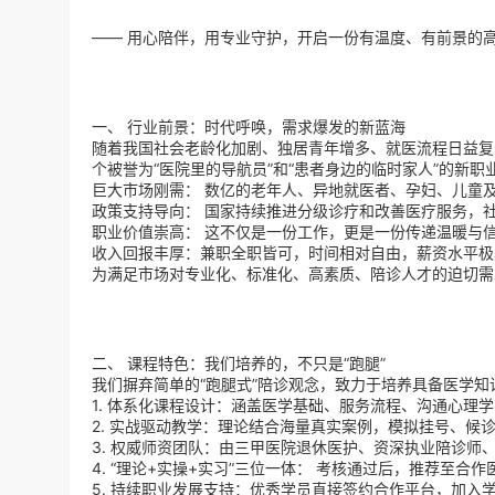
—— 用心陪伴，用专业守护，开启一份有温度、有前景的
一、 行业前景：时代呼唤，需求爆发的新蓝海
随着我国社会老龄化加剧、独居青年增多、就医流程日益复
个被誉为“医院里的导航员”和“患者身边的临时家人”的新
巨大市场刚需： 数亿的老年人、异地就医者、孕妇、儿童
政策支持导向： 国家持续推进分级诊疗和改善医疗服务，
职业价值崇高： 这不仅是一份工作，更是一份传递温暖与
收入回报丰厚：兼职全职皆可，时间相对自由，薪资水平极
为满足市场对专业化、标准化、高素质、陪诊人才的迫切需
二、 课程特色：我们培养的，不只是“跑腿”
我们摒弃简单的“跑腿式”陪诊观念，致力于培养具备医学
1. 体系化课程设计：涵盖医学基础、服务流程、沟通心理
2. 实战驱动教学：理论结合海量真实案例，模拟挂号、候
3. 权威师资团队：由三甲医院退休医护、资深执业陪诊师
4. “理论+实操+实习”三位一体： 考核通过后，推荐至
5. 持续职业发展支持：优秀学员直接签约合作平台，加入