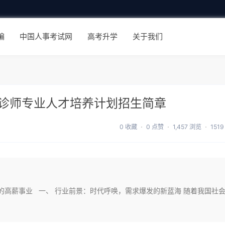
编
中国人事考试网
高考升学
关于我们
诊师专业人才培养计划招生简章
0 收藏
0 点赞
1,457 浏览
151
的高薪事业 一、 行业前景：时代呼唤，需求爆发的新蓝海 随着我国社