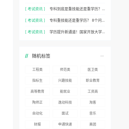
[ 考试资讯 ]
专科到底是重技能还是重学历？ 2026最新数据，说得很清楚了
[ 考试资讯 ]
专科重技能还是重学历？ 8个问题，帮你一次性想清楚
[ 考试资讯 ]
学历提升新通道！国家开放大学 2026 年官方招生简章正式出炉
随机标签
工程类
师范类
医卫类
指标生
兴趣技能
职业教育
高等教育
能就业
工资高
陶师正
逸动科技
淘客
自动化
面试
音乐
财报
申通快递
美团