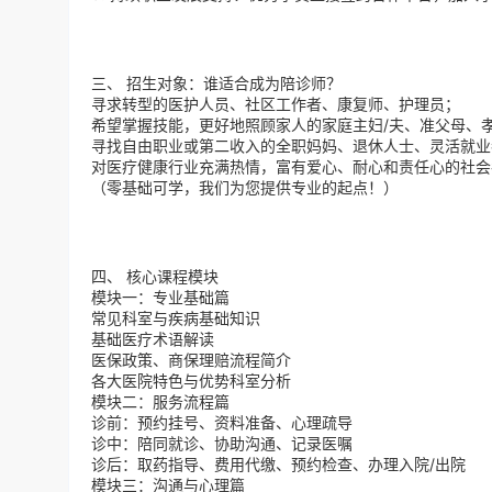
三、 招生对象：谁适合成为陪诊师？
寻求转型的医护人员、社区工作者、康复师、护理员；
希望掌握技能，更好地照顾家人的家庭主妇/夫、准父母、
寻找自由职业或第二收入的全职妈妈、退休人士、灵活就业
对医疗健康行业充满热情，富有爱心、耐心和责任心的社会
（零基础可学，我们为您提供专业的起点！）
四、 核心课程模块
模块一：专业基础篇
常见科室与疾病基础知识
基础医疗术语解读
医保政策、商保理赔流程简介
各大医院特色与优势科室分析
模块二：服务流程篇
诊前：预约挂号、资料准备、心理疏导
诊中：陪同就诊、协助沟通、记录医嘱
诊后：取药指导、费用代缴、预约检查、办理入院/出院
模块三：沟通与心理篇