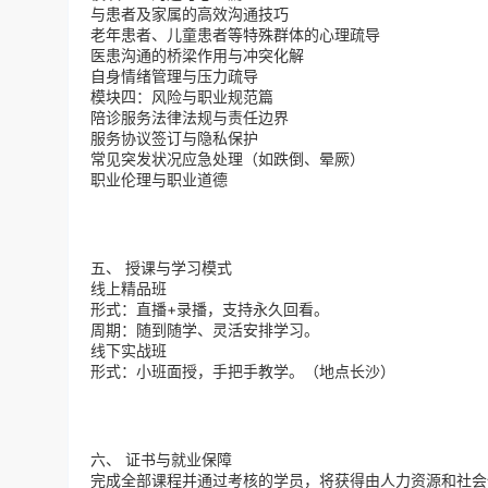
与患者及家属的高效沟通技巧
老年患者、儿童患者等特殊群体的心理疏导
医患沟通的桥梁作用与冲突化解
自身情绪管理与压力疏导
模块四：风险与职业规范篇
陪诊服务法律法规与责任边界
服务协议签订与隐私保护
常见突发状况应急处理（如跌倒、晕厥）
职业伦理与职业道德
五、 授课与学习模式
线上精品班
形式：直播+录播，支持永久回看。
周期：随到随学、灵活安排学习。
线下实战班
形式：小班面授，手把手教学。（地点长沙）
六、 证书与就业保障
完成全部课程并通过考核的学员，将获得由人力资源和社会