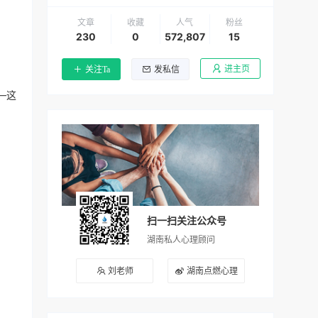
文章
收藏
人气
粉丝
230
0
572,807
15
进主页
关注Ta
发私信
—这
扫一扫关注公众号
湖南私人心理顾问
刘老师
湖南点燃心理