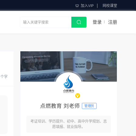
加入VIP
网校课堂
登录
注册
 个字
点燃教育 刘老师
管理员
考证培训、学历提升、初中、高中升学规划、志
愿填报、就业指导。