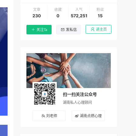
文章
收藏
人气
粉丝
230
0
572,251
15
进主页
关注Ta
发私信
扫一扫关注公众号
湖南私人心理顾问
刘老师
湖南点燃心理