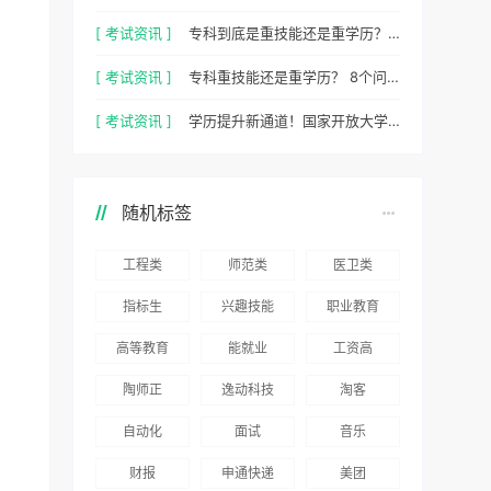
[ 考试资讯 ]
专科到底是重技能还是重学历？ 2026最新数据，说得很清楚了
[ 考试资讯 ]
专科重技能还是重学历？ 8个问题，帮你一次性想清楚
[ 考试资讯 ]
学历提升新通道！国家开放大学 2026 年官方招生简章正式出炉
随机标签
工程类
师范类
医卫类
指标生
兴趣技能
职业教育
高等教育
能就业
工资高
陶师正
逸动科技
淘客
自动化
面试
音乐
财报
申通快递
美团