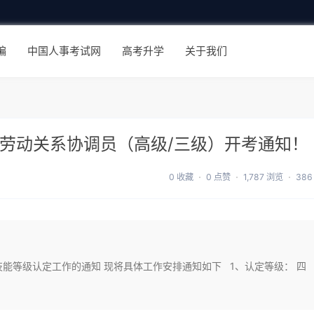
编
中国人事考试网
高考升学
关于我们
三方劳动关系协调员（高级/三级）开考通知！
0 收藏
0 点赞
1,787 浏览
386
技能等级认定工作的通知 现将具体工作安排通知如下 1、认定等级： 四