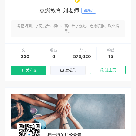
点燃教育 刘老师
管理员
考证培训、学历提升、初中、高中升学规划、志愿填报、就业指
导。
文章
收藏
人气
粉丝
230
0
573,020
15
进主页
关注Ta
发私信
扫一扫关注公众号