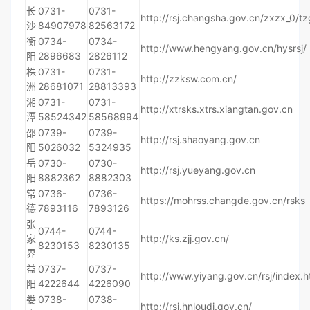
长
0731-
0731-
http://rsj.changsha.gov.cn/zxzx_0/t
沙
84907978
82563172
衡
0734-
0734-
http://www.hengyang.gov.cn/hysrsj/
阳
2896683
2826112
株
0731-
0731-
http://zzksw.com.cn/
洲
28681071
28813393
湘
0731-
0731-
http://xtrsks.xtrs.xiangtan.gov.cn
潭
58524342
58568994
邵
0739-
0739-
http://rsj.shaoyang.gov.cn
阳
5026032
5324935
岳
0730-
0730-
http://rsj.yueyang.gov.cn
阳
8882362
8882303
常
0736-
0736-
https://mohrss.changde.gov.cn/rsks
德
7893116
7893126
张
0744-
0744-
家
http://ks.zjj.gov.cn/
8230153
8230135
界
益
0737-
0737-
http://www.yiyang.gov.cn/rsj/index.
阳
4222644
4226090
娄
0738-
0738-
http://rsj.hnloudi.gov.cn/