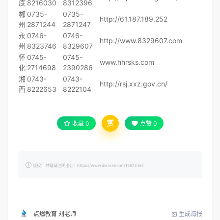
底
8216030
8312396
郴
0735-
0735-
http://61.187.189.252
州
2871244
2871247
永
0746-
0746-
http://www.8329607.com
州
8323746
8329607
怀
0745-
0745-
www.hhrsks.com
化
2714698
2390286
湘
0743-
0743-
http://rsj.xxz.gov.cn/
西
8222653
8222104
赏
收藏
0
点赞
0
版权： 转载请注明出处：https://www.dianran.net/1567.html
生成海报
点燃教育 刘老师