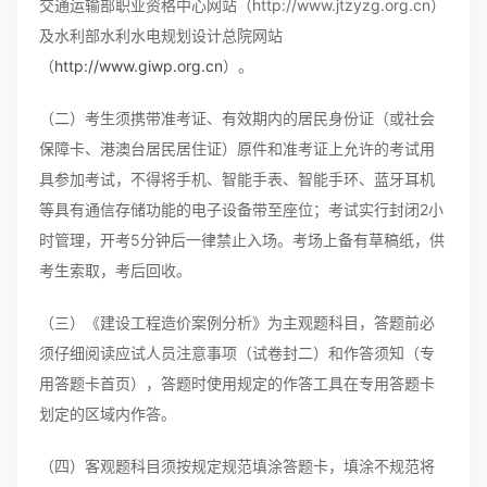
交通运输部职业资格中心网站（http://www.jtzyzg.org.cn）
及水利部水利水电规划设计总院网站
（
http://www.giwp.org.cn
）。
（二）考生须携带准考证、有效期内的居民身份证（或社会
保障卡、港澳台居民居住证）原件和准考证上允许的考试用
具参加考试，不得将手机、智能手表、智能手环、蓝牙耳机
等具有通信存储功能的电子设备带至座位；考试实行封闭2小
时管理，开考5分钟后一律禁止入场。考场上备有草稿纸，供
考生索取，考后回收。
（三）《建设工程造价案例分析》为主观题科目，答题前必
须仔细阅读应试人员注意事项（试卷封二）和作答须知（专
用答题卡首页），答题时使用规定的作答工具在专用答题卡
划定的区域内作答。
（四）客观题科目须按规定规范填涂答题卡，填涂不规范将