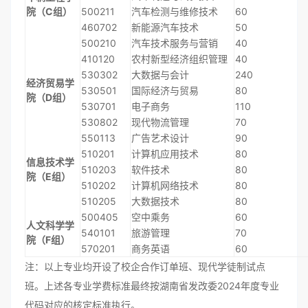
院（C组）
500211
汽车检测与维修技术
60
460702
新能源汽车技术
50
500210
汽车技术服务与营销
40
410120
农村新型经济组织管理
40
530302
大数据与会计
240
经济贸易学
530501
国际经济与贸易
80
院（D组）
530701
电子商务
110
530802
现代物流管理
70
550113
广告艺术设计
90
510201
计算机应用技术
80
信息技术学
510203
软件技术
80
院（E组）
510202
计算机网络技术
80
510205
大数据技术
80
500405
空中乘务
60
人文科学学
540101
旅游管理
70
院（F组）
570201
商务英语
60
注：以上专业均开设了校企合作订单班、现代学徒制试点
班。上述各专业学费标准最终按湖南省发改委2024年度专业
代码对应的核定标准执行。