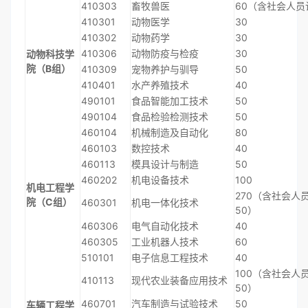
410303
畜牧兽医
60（含社会人员
410301
动物医学
30
410302
动物药学
30
410306
动物防疫与检疫
30
动物科技学
院（B组）
410309
宠物养护与驯导
50
410401
水产养殖技术
40
490101
食品智能加工技术
50
490104
食品检验检测技术
50
460104
机械制造及自动化
80
460103
数控技术
40
460113
模具设计与制造
50
460202
机电设备技术
100
机电工程学
270（含社会人
院（C组）
460301
机电一体化技术
50）
460306
电气自动化技术
40
460305
工业机器人技术
60
510101
电子信息工程技术
40
100（含社会人
410113
现代农业装备应用技术
50）
460701
汽车制造与试验技术
50
车辆工程学