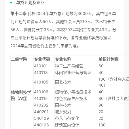
单招计划及专业
第十二条
我校2024年单招总计划数为3000人，其中包含单
列计划的退役军人50人、其他社会人员210人、艺术特长生
36人、体育特长生36人。本校2024年招生专业共43个。分
专业单招计划及学费标准如下表，各专业最终学费标准以
2024年湖南省物价主管部门审核为准。
二级学院
专业代码
专业名称
单招计划数
410101
种子生产与经营
50
410118
休闲农业经营与管理
40
100（含社会人
410105
园艺技术
40）
410106
植物保护与检疫技术
40
植物科技学
院（A组）
410115
绿色食品生产技术
80（含社会人员
410202
园林技术
90
440201
城乡规划
20
540109
茶艺与茶文化
20
440106
建筑室内设计
100