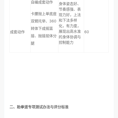
自编成套动作
身体姿态好、
节奏感强、表
卡腰抛上单底座
现力好，上法
和下法多样
双臂托举、360
化，有力度，
转体下成摇篮
展现出高水准
成套动作
60
接、抛接屈体分
的身体协调与
控制能力
腿
二、跆拳道专项测试办法与评分标准