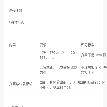
评分细则
1.身体形态
内容
要求
评分标准
（男）170cm 以上 （女）
身高不足 1cm 扣 
158cm 以上
五官端正、气质良好 比例
不理想扣 2 分 
匀称
想扣 1 分
面部、身体露出部分，无明显疤痕及胎记（不
身高与气质相貌
不扣分，明显扣 2 分）