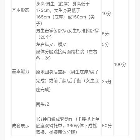
身高:男生（底座）身高低于
基本形态
175cm，女生身高低于
10分
165cm（底座）或150cm（尖
子）
男生击掌俯卧撑\女生标准俯卧撑
5分
（20个）
左右纵叉、横叉
5分
屈体分腿跳接两面跨栏跳（左右
各一次）
100分
基本能力
原地团身后空翻（男生底座/尖子
完成）或前手翻/后手翻（女生底
25分
座完成）
两头起
1分钟自编成套动作（卡腰抛上单
成套展示
底座双臂托举，360转体下成摇
50分
篮接、抛接屈体分腿）