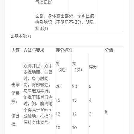
气质良好
面部、身体露出部分，无明显疤
痕及胎记（不明显不扣分，明显
扣3分）
2.基本能力
内容
方法与要求
评分标准
分值
男
女
双脚并拢，双手
得分
（次）
（次）
支撑地面，曲臂
时，肩与肘同
击掌
高，臀部微翘，
20
20
5
与肩起落平行，
俯卧
俯撑下降最低点
15
15
4
撑\
时，胸、腹离地
不得高于10cm
5
12
12
3
俯卧
或触地。推撑时
保持身体姿势。
撑
10
10
1