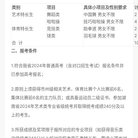
类别
项目
具体小项目及性别要求
艺术特长生
舞蹈类
中国舞 男女不限
2
啦啦操
技巧啦啦操 男女不限
4
体育特长生
竞技类
跆拳道 男女不限
2
球类
羽毛球 男女不限
2
合 计
1
二、报考条件
1.符合我省2024年普通高考（含对口招生考试）报名条件并
已参加高考报名；
2.原则上须获得市州级相关艺术、体育比赛个人比赛前6名，
集体比赛前6名的主力队员；或具备运动员二级证书、参加湖
南省2024年艺术类专业省级统考并取得统考成绩240分及以
上的考生。
3.所获成绩及奖项限于报所对应的专业项目（如获得音乐类