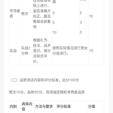
在地板或地
离
毯上进行，
专项素
姿态准确方
0
5
劈叉
质
向正、腿及
10
臀部全部着
5
3
地
10
0
根据礼节、
技法、战术
实战2
按照实际情况进行男女
实战
意识、得分
70
分钟
分组进行。
点综合评
价。
（二）品势测试内容和评分标准，总分100分
劈叉10分，品势90分，现场抽签随机考两套品势
具体内
内别
方法与要求
评分标准
分值
容