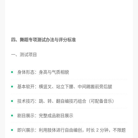
四、舞蹈专项测试办法与评分标准
一、测试项目
身体形态：身高与气质相貌
基本软开：横竖叉、站立下腰、中间踢搬前旁后腿
技术技巧：跳、转、翻自编技巧组合（可配备音乐）
剧目展示：完整成品剧目展示
即兴展示：利用肢体进行自由编创，时长 2 分钟，不限题