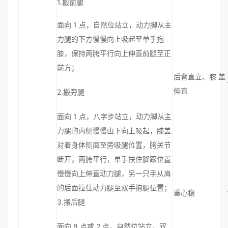
1.搬前腿
面向 1 点，自然位站立，动力脚从主
力腿的下方慢慢向上吸起至单手抱
膝，保持两胯平行向上伸直前腿至正
前方；
后背直立、膝 盖
伸直
2.搬旁腿
面向 1 点，八字步站立，动力脚从主
力腿的内侧慢慢由下向上吸起，膝盖
对着身体侧面至旁吸腿位置，胯关节
断开，两胯平行，单手扶住脚跟位置
慢慢向上伸直动力腿，另一只手从肩
的后面拉住动力腿至双手抱腿位置；
重心稳
3.搬后腿
面向 8 点或 2 点，自然位站立，双