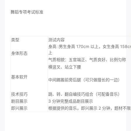
舞蹈专项考试标准
类型
测试内容
身高 :男生身高 170cm 以上，女生身高 158c
上
身体形态
气质相貌：五官端正、气质良好、比例匀称
横竖叉、站立下腰
基本软开
中间踢搬前旁后腿（可只做擅长的一边）
技术技巧
跳、转、翻自编技巧组合（可配备音乐）
剧目展示
3 分钟完整成品剧目展示
即兴展示
根据提供的音乐，即兴展示 2 分钟，题材不限