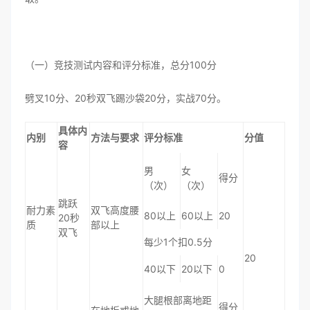
（一）竞技测试内容和评分标准，总分100分
劈叉10分、20秒双飞踢沙袋20分，实战70分。
具体内
内别
方法与要求
评分标准
分值
容
男
女
得分
（次）
（次）
跳跃
耐力素
双飞高度腰
80以上
60以上
20
20秒
质
部以上
双飞
每少1个扣0.5分
20
40以下
20以下
0
大腿根部离地距
得分