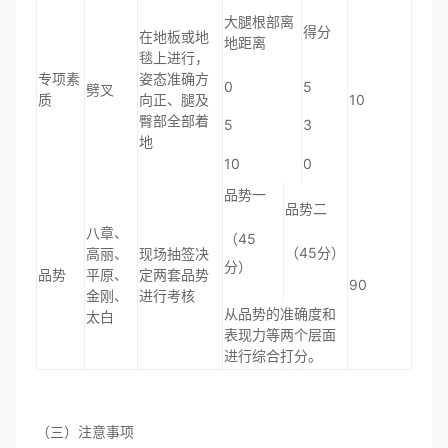
大腿根部离
得分
在地板或地
地距离
毯上进行，
专项素
姿态准确方
0
5
劈叉
质
向正、腿及
10
臀部全部着
5
3
地
10
0
品势一
品势二
八章、
（45
（45分）
高丽、
现场抽签决
分）
品势
平原、
定两套品势
90
金刚、
进行考核
从品势的准确度和
太白
表现力等两个层面
进行综合打分。
（三）注意事项