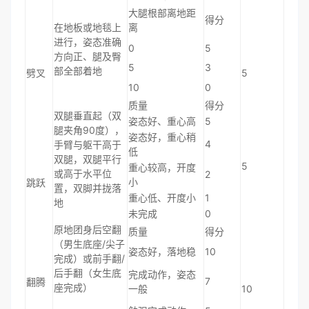
大腿根部离地距
得分
在地板或地毯上
离
进行，姿态准确
0
5
方向正、腿及臀
5
3
部全部着地
劈叉
5
10
0
质量
得分
双腿垂直起（双
姿态好、重心高
5
腿夹角90度），
姿态好，重心稍
4
手臂与躯干高于
低
双腿，双腿平行
5
重心较高，开度
或高于水平位
2
小
跳跃
置，双脚并拢落
重心低、开度小
1
地
未完成
0
原地团身后空翻
质量
得分
（男生底座/尖子
姿态好，落地稳
10
完成）或前手翻/
后手翻（女生底
完成动作，姿态
7
翻腾
座完成）
一般
10