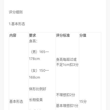
评分细则
1.基本形态
内容
要求
评分标准
分值
身高：
（男）165—
178cm
身高每超过或
不足1cm扣3分
（女）150—
168cm
体形比例好
不理想扣2分
长相俊美
基本形态
15分
基本理想扣1分