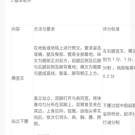
2.基本软开
内容
方法与要求
评分标准
在地板或地毯上进行劈叉。要求姿态
左右腿竖叉、横
准确，腿及臀部、髋骨全部着地，纵
别为 1 分、1 
叉为髋部正对前方，前腿后侧及后跟
与后腿前侧及脚背着地；横叉为髋膝
分制 ，裆部每离地
与腿成直线，膝盖、脚背朝正上方。
0.2 分
横竖叉
直立站立，双脚打开与肩同宽，将体
重均匀分布在双脚上，双臂甚至夹在
下腰过程中稳起
耳边，上身后仰，挺髋，由指尖率先
呈拱桥状，起评分
向后，依次引领头、肩、胸、腰、胯
站立下腰
行减分制
部。