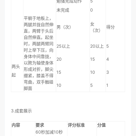
勉强完成动作
5
未完成
0
平躺于地板上，
女
两腿并拢自然伸
男（次）
得分
（次）
直，两臂于头后
自然伸直。起坐
时，两腿两臂同
25以上
20以上
5
时上举下压，向
身体中间靠拢，
20
15
4
以胯为轴使身体
两头
形成对折，脚尖
15
10
3
起
绷紧，膝盖不得
弯曲，双手触碰
10
5
1
脚面
3.成套展示
内容
要求
评分标准
分值
60秒加减10秒