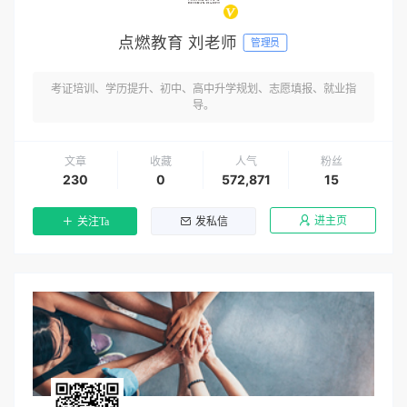
点燃教育 刘老师
管理员
考证培训、学历提升、初中、高中升学规划、志愿填报、就业指
导。
文章
收藏
人气
粉丝
230
0
572,871
15
进主页
关注Ta
发私信