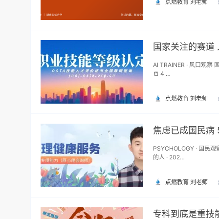
点燃教育 刘老师
国家关注的赛道
AI TRAINER · 风
📒 4 …
点燃教育 刘老师
焦虑已成国民病 
PSYCHOLOGY · 
的人 · 202…
点燃教育 刘老师
专科到底是重技能