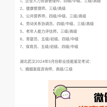
1、企业人力资源管理师、四级/中级、三级/高级
2、健康管理师、三级/高级
3、公共营养师、四级/中级、三级/高级
4、劳动关系协调员、四级/中级、三级/高级
5、老年人能力评估师、三级/高级
6、育婴员、五级/初级、四级/中级
7、保育员、五级/初级、四级/中级
湖北武汉2024年5月份职业技能鉴定考试：
1、婚姻家庭咨询师、高级/三级