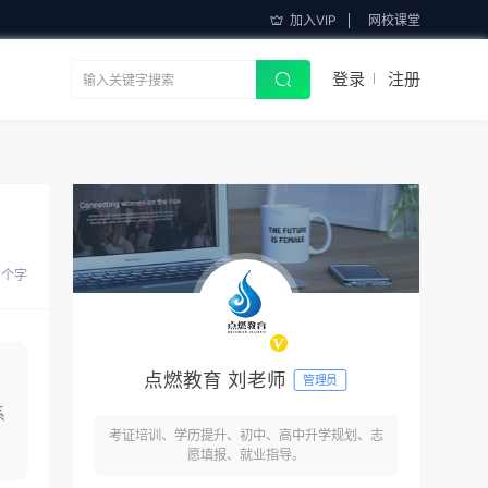
加入VIP
网校课堂
登录
注册
3 个字
点燃教育 刘老师
管理员
系
考证培训、学历提升、初中、高中升学规划、志
愿填报、就业指导。