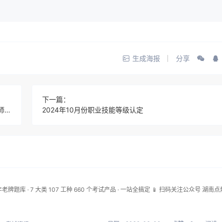
生成海报
分享
下一篇：
24年5月25-26日！职业技能等级认定、湖北婚姻家庭咨询师/高级三级/补贴2000元
2024年10月份职业技能等级认定
牌题库 · 7 大类 107 工种 660 个考试产品 · 一站全搞定 📱 扫码关注公众号 湖南