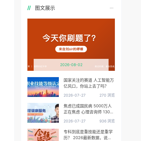
图文展示
2026-08-02
国家关注的赛道 人工智能万
亿风口，你站上去了吗？
2026-07-27
270 浏览
焦虑已成国民病 5000万人
正在焦虑 心理咨询师 130万
缺口等你填
2026-07-27
936 浏览
专科到底是重技能还是重学
历？ 2026最新数据，说得