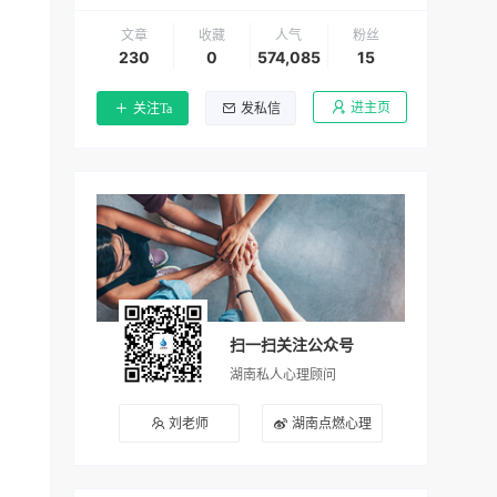
文章
收藏
人气
粉丝
230
0
574,085
15
进主页
关注Ta
发私信
扫一扫关注公众号
湖南私人心理顾问
刘老师
湖南点燃心理