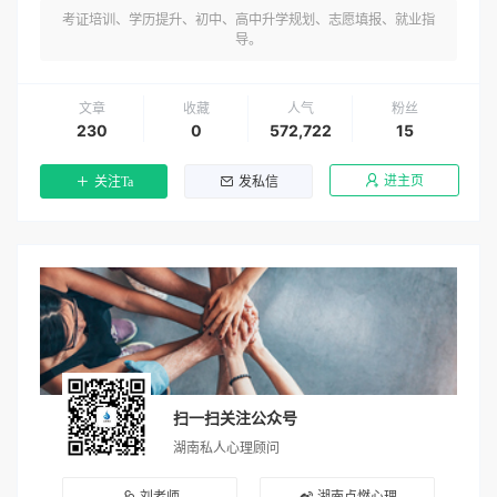
考证培训、学历提升、初中、高中升学规划、志愿填报、就业指
导。
文章
收藏
人气
粉丝
230
0
572,722
15
进主页
关注Ta
发私信
扫一扫关注公众号
湖南私人心理顾问
刘老师
湖南点燃心理