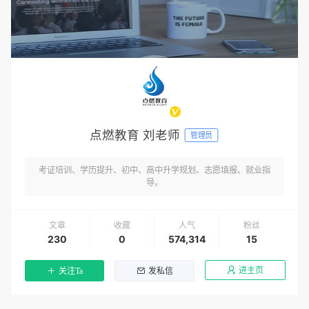
点燃教育 刘老师
管理员
考证培训、学历提升、初中、高中升学规划、志愿填报、就业指
导。
文章
收藏
人气
粉丝
230
0
574,314
15
进主页
关注Ta
发私信