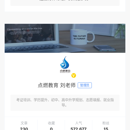
点燃教育 刘老师
管理员
考证培训、学历提升、初中、高中升学规划、志愿填报、就业指
导。
文章
收藏
人气
粉丝
230
0
572,677
15