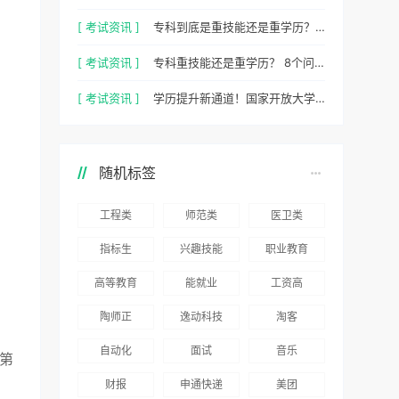
[ 考试资讯 ]
专科到底是重技能还是重学历？ 2026最新数据，说得很清楚了
[ 考试资讯 ]
专科重技能还是重学历？ 8个问题，帮你一次性想清楚
[ 考试资讯 ]
学历提升新通道！国家开放大学 2026 年官方招生简章正式出炉
随机标签
工程类
师范类
医卫类
指标生
兴趣技能
职业教育
高等教育
能就业
工资高
陶师正
逸动科技
淘客
自动化
面试
音乐
第
财报
申通快递
美团