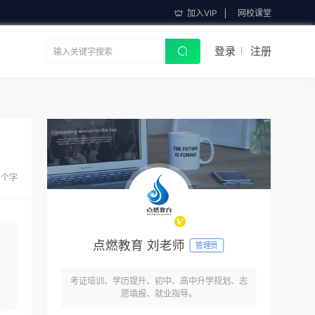
加入VIP
网校课堂
登录
注册
 个字
点燃教育 刘老师
管理员
考证培训、学历提升、初中、高中升学规划、志
愿填报、就业指导。