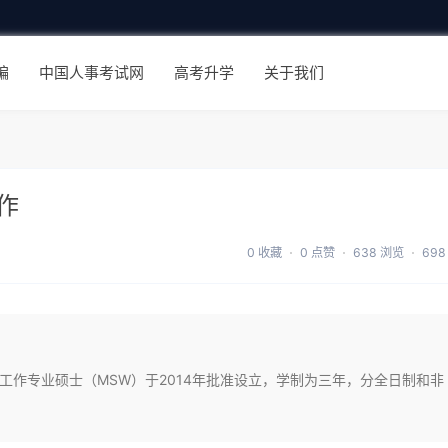
编
中国人事考试网
高考升学
关于我们
作
0 收藏
0 点赞
638 浏览
698
社会工作专业硕士（MSW）于2014年批准设立，学制为三年，分全日制和非