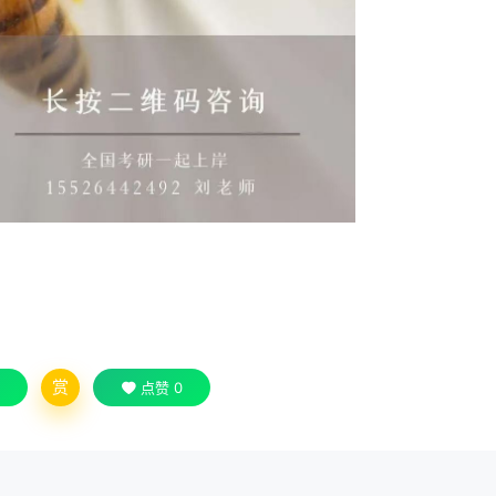
赏
点赞
0