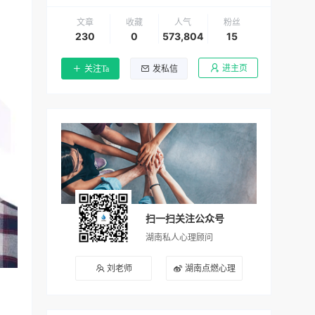
文章
收藏
人气
粉丝
230
0
573,804
15
进主页
关注Ta
发私信
扫一扫关注公众号
湖南私人心理顾问
刘老师
湖南点燃心理