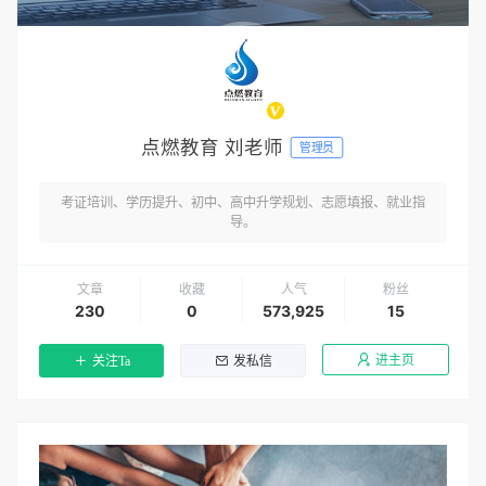
点燃教育 刘老师
管理员
考证培训、学历提升、初中、高中升学规划、志愿填报、就业指
导。
文章
收藏
人气
粉丝
230
0
573,925
15
进主页
关注Ta
发私信