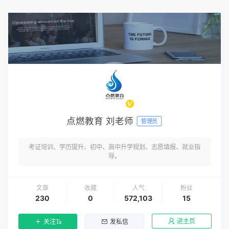
点燃教育 刘老师
管理员
考证培训、学历提升、初中、高中升学规划、志愿填报、就业指
导。
文章
收藏
人气
粉丝
230
0
572,103
15
进主页
关注Ta
发私信