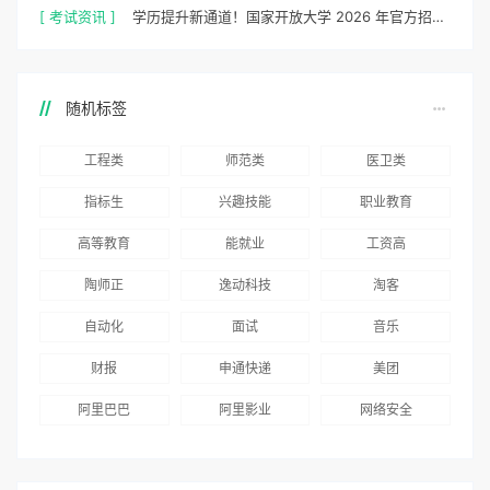
[ 考试资讯 ]
学历提升新通道！国家开放大学 2026 年官方招生简章正式出炉
随机标签
工程类
师范类
医卫类
指标生
兴趣技能
职业教育
高等教育
能就业
工资高
陶师正
逸动科技
淘客
自动化
面试
音乐
财报
申通快递
美团
阿里巴巴
阿里影业
网络安全