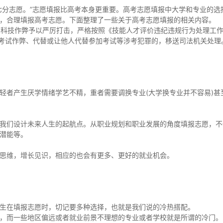
七分志愿。”志愿填报比高考本身更重要。高考志愿填报中大学和专业的选
，合理填报高考志愿。下面整理了一些关于高考志愿填报的相关内容。
科技作弊予以严厉打击，严格按照《技能人才评价违纪违规行为处理工
组织考试作弊、代替或让他人代替参加考试等涉考犯罪的，移送司法机关处理
轻者产生厌学情绪学艺不精，重者需要调换专业(大学换专业并不容易)甚
我们设计未来人生的起航点。从职业规划和职业发展的角度填报志愿，不
潜能等。
思维，增长见识，相应的也会有更多、更好的就业机会。
生在填报志愿时，切记要多种选择，也就是我们说的冷热搭配。
，而一些地区偏远或者就业前景不理想的专业或者学校就是所谓的冷门。