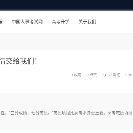
编
中国人事考试网
高考升学
关于我们
情交给我们！
0 收藏
0 点赞
2,087 浏览
909
要性，“三分成绩，七分志愿。”志愿填报比高考本身更重要。高考志愿填报