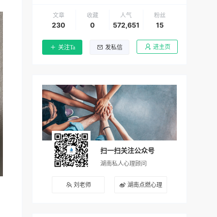
文章
收藏
人气
粉丝
230
0
572,651
15
进主页
关注Ta
发私信
扫一扫关注公众号
湖南私人心理顾问
刘老师
湖南点燃心理