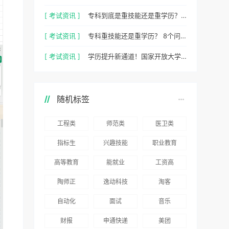
[ 考试资讯 ]
专科到底是重技能还是重学历？ 2026最新数据，说得很清楚了
[ 考试资讯 ]
专科重技能还是重学历？ 8个问题，帮你一次性想清楚
[ 考试资讯 ]
学历提升新通道！国家开放大学 2026 年官方招生简章正式出炉
随机标签
工程类
师范类
医卫类
指标生
兴趣技能
职业教育
高等教育
能就业
工资高
陶师正
逸动科技
淘客
自动化
面试
音乐
财报
申通快递
美团