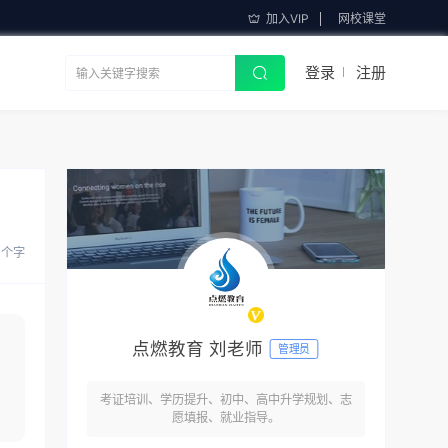
加入VIP
网校课堂
登录
注册
 个字
点燃教育 刘老师
管理员
考证培训、学历提升、初中、高中升学规划、志
愿填报、就业指导。