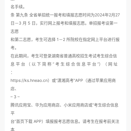
名手续。
条 第九条 全省单招统一报考和填报志愿时间为2024年2月27
日－3 月 5 日，实行网上报考和填报志愿。单招报考设第一
志愿
和第二志愿，考生可选择 1－2 所院校在指定网上平台进行报
考。
在此期间，考生可登录湖南省普通高校招生考试考生综合信
息 平 台 （ 以 下 简 称 “ 考 生 综 合 信 息 平 台 ”）（ 网 址
：
https://ks.hneao.cn）或“潇湘高考”APP（通过苹果应用商
店、
– 3 –
腾讯应用宝、华为应用商店、小米应用商店或“考生综合信息
平
台”首页下载 APP）填报报考志愿信息。请考生在报考前关注
本