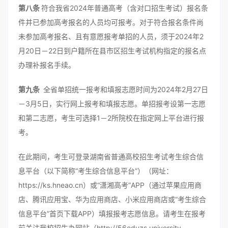
第八条
符合我省2024年普通高考（含对口招生考试）报名条
件并已参加高考报名的人员均可报考。对于符合报名条件尚
未参加高考报名、且有意愿报考单招的人员，须于2024年2
月20日－22日到户籍所在县市区招生考试机构指定的报名点
办理补报名手续。
第九条
全省单招统一报考和填报志愿时间为2024年2月27日
－3月5日，实行网上报考和填报志愿。单招报考设第一志愿
和第二志愿，考生可选择1－2所院校在指定网上平台进行报
考。
在此期间，考生可登录湖南省普通高校招生考试考生综合信
息平台（以下简称“考生综合信息平台”）（网址：
https://ks.hneao.cn）或“潇湘高考”APP（通过苹果应用商
店、腾讯应用宝、华为应用商店、小米应用商店或“考生综合
信息平台”首页下载APP）填报报考志愿信息。请考生在报考
前关注我校招生办网站（http://56eduzs.university-