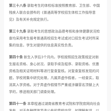
第三十八条
录取考生的体检标准按照教育部、卫生部、中国
残疾人联合会颁布的《普通高等学校招生体检工作指导意
见》及有关补充规定执行。
第三十九条
录取考生的思想政治品德考核和身体健康状况检
查均采用考生报考普通高校招生考试或对口招生考试时所采
集的信息，学生对提供的信息真实性负责。
第四十条
新生入学后3个月内，学校按照招生政策规定对新
生报名资格、身心状况、录取手续及程序、录取资格、优惠
资格及相关证明材料等进行复查复核。对复查复核发现的问
题，学校将集中研究处理，凡属弄虚作假者，一经查实，取
消其入学资格。对于弄虚作假情节严重或涉嫌冒名顶替上大
学的，移送相关部门调查处理。
第四十一条
本章程通过湖南省教育考试院和学院官网向社会
发布，对于各种媒体节选公布的章程内容，如理解有误，以