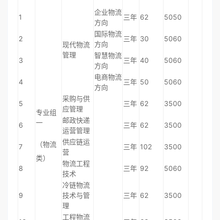
企业物流
1
三年
62
5050
方向
国际物流
2
三年
30
5060
方向
现代物流
管理
智慧物流
3
三年
40
5060
方向
电商物流
4
三年
50
5060
方向
采购与供
5
三年
62
3500
应管理
专业组
邮政快递
一
6
三年
62
3500
运营管理
供应链运
（物流
7
三年
102
3500
营
类）
物流工程
8
三年
92
5060
技术
冷链物流
9
技术与管
三年
62
3500
理
工程物流