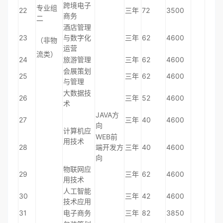
跨境电子
专业组
22
三年
72
3500
商务
二
酒店管理
23
与数字化
三年
62
4600
（非物
运营
流类）
24
旅游管理
三年
62
4600
会展策划
25
三年
62
4600
与管理
大数据技
26
三年
52
4600
术
JAVA方
27
三年
40
4600
向
计算机应
WEB前
用技术
28
端开发方
三年
40
4600
向
物联网应
29
三年
62
4600
用技术
人工智能
30
三年
42
4600
技术应用
31
电子商务
三年
82
3850