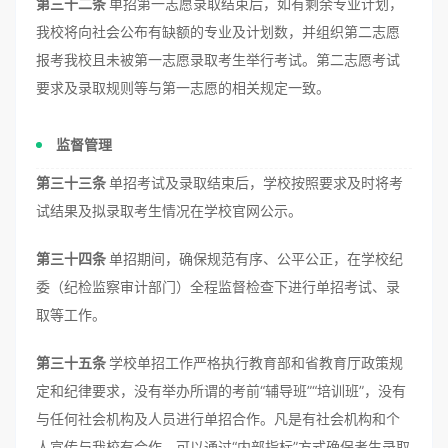
第三十二条
单招第一志愿录取结束后，如有剩余专业计划，
我校将向社会公布有缺额的专业及计划数，并组织第二志愿
报考我校且未被第一志愿录取考生举行考试。第二志愿考试
要求及录取规则等与第一志愿的相关规定一致。
监督管理
第三十三条
单招考试及录取结束后，学校按照要求及时将考
试结果及拟录取考生情况在学校官网公示。
第三十四条
单招期间，确保规范有序、公平公正，在学校纪
委（纪检监察审计部门）全程监督检查下进行单招考试、录
取等工作。
第三十五条
学校单招工作严格执行教育部和省教育厅政策规
定和纪律要求，没有举办所谓的考前“辅导班”“培训班”，没有
与任何社会机构及人员进行单招合作。凡是有社会机构和个
人宣传与我校有合作、可以通过“内部指标”方式确保考生录取