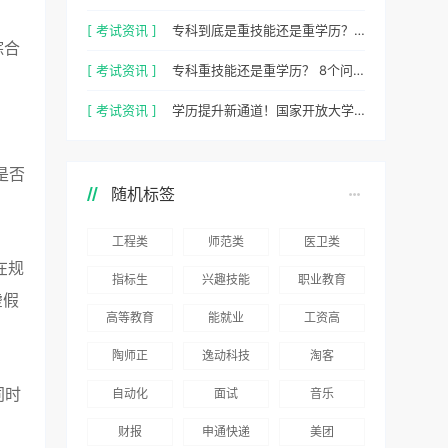
[ 考试资讯 ]
专科到底是重技能还是重学历？ 2026最新数据，说得很清楚了
综合
[ 考试资讯 ]
专科重技能还是重学历？ 8个问题，帮你一次性想清楚
[ 考试资讯 ]
学历提升新通道！国家开放大学 2026 年官方招生简章正式出炉
是否
随机标签
工程类
师范类
医卫类
在规
指标生
兴趣技能
职业教育
虚假
高等教育
能就业
工资高
陶师正
逸动科技
淘客
同时
自动化
面试
音乐
财报
申通快递
美团