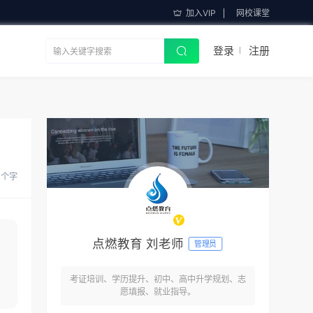
加入VIP
网校课堂
登录
注册
0 个字
点燃教育 刘老师
管理员
考证培训、学历提升、初中、高中升学规划、志
愿填报、就业指导。