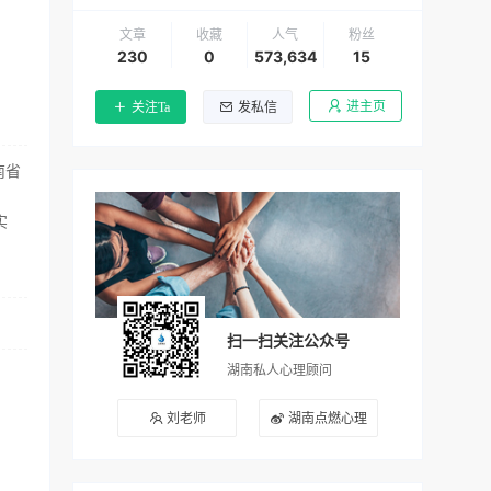
文章
收藏
人气
粉丝
230
0
573,634
15
进主页
关注Ta
发私信
南省
实
扫一扫关注公众号
湖南私人心理顾问
刘老师
湖南点燃心理