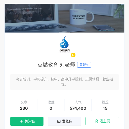
点燃教育 刘老师
管理员
考证培训、学历提升、初中、高中升学规划、志愿填报、就业指
导。
文章
收藏
人气
粉丝
230
0
574,400
15
进主页
关注Ta
发私信