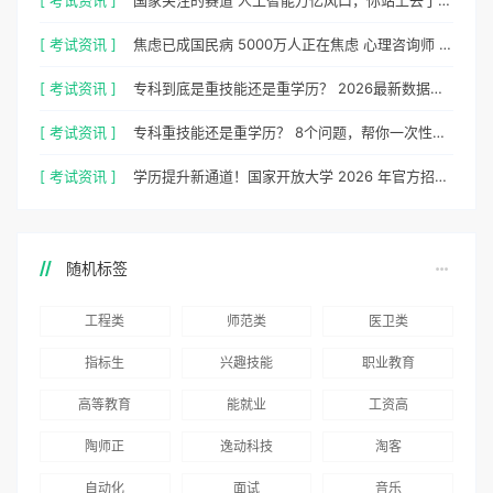
[ 考试资讯 ]
国家关注的赛道 人工智能万亿风口，你站上去了吗？
[ 考试资讯 ]
焦虑已成国民病 5000万人正在焦虑 心理咨询师 130万缺口等你填
[ 考试资讯 ]
专科到底是重技能还是重学历？ 2026最新数据，说得很清楚了
[ 考试资讯 ]
专科重技能还是重学历？ 8个问题，帮你一次性想清楚
[ 考试资讯 ]
学历提升新通道！国家开放大学 2026 年官方招生简章正式出炉
随机标签
工程类
师范类
医卫类
指标生
兴趣技能
职业教育
高等教育
能就业
工资高
陶师正
逸动科技
淘客
自动化
面试
音乐