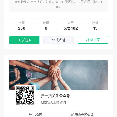
考证培训、学历提升、初中、高中升学规划、志愿填报、就业指
导。
文章
收藏
人气
粉丝
230
0
572,102
15
进主页
关注Ta
发私信
扫一扫关注公众号
湖南私人心理顾问
刘老师
湖南点燃心理