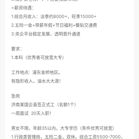
⭐薪资待遇：
1.综合月收入：淡季约8000+，旺季15000+
2.五险一金+带薪年假+节日福利+餐贴交通费
3.央企平台稳定发展，透明晋升通道
要求：
1.本科（优秀者可放宽大专）
工作地点: 浦东金桥地区。
有隐形收入，油水大大滴！
急岗
济南某国企直签正式工（名额1个）
一周面试 20天入职！
男女不限，年龄35以内，大专学历（条件优秀可放宽）
1.行政类管理岗，五险二金，双休。综合工资5500-7000，