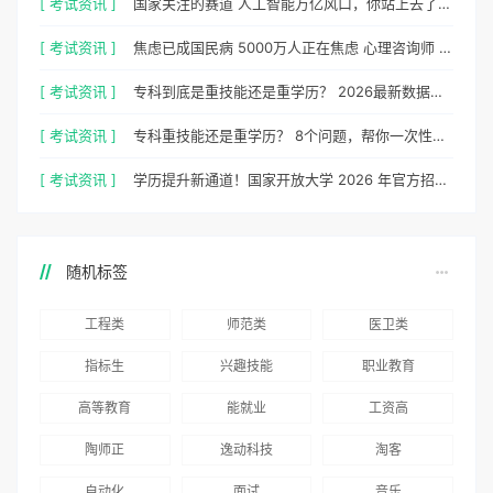
[ 考试资讯 ]
国家关注的赛道 人工智能万亿风口，你站上去了吗？
[ 考试资讯 ]
焦虑已成国民病 5000万人正在焦虑 心理咨询师 130万缺口等你填
[ 考试资讯 ]
专科到底是重技能还是重学历？ 2026最新数据，说得很清楚了
[ 考试资讯 ]
专科重技能还是重学历？ 8个问题，帮你一次性想清楚
[ 考试资讯 ]
学历提升新通道！国家开放大学 2026 年官方招生简章正式出炉
随机标签
工程类
师范类
医卫类
指标生
兴趣技能
职业教育
高等教育
能就业
工资高
陶师正
逸动科技
淘客
自动化
面试
音乐