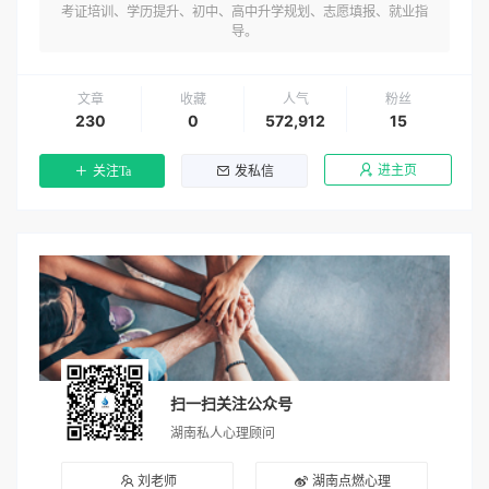
考证培训、学历提升、初中、高中升学规划、志愿填报、就业指
导。
文章
收藏
人气
粉丝
230
0
572,912
15
进主页
关注Ta
发私信
扫一扫关注公众号
湖南私人心理顾问
刘老师
湖南点燃心理