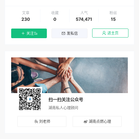
文章
收藏
人气
粉丝
230
0
574,471
15
进主页
关注Ta
发私信
扫一扫关注公众号
湖南私人心理顾问
刘老师
湖南点燃心理