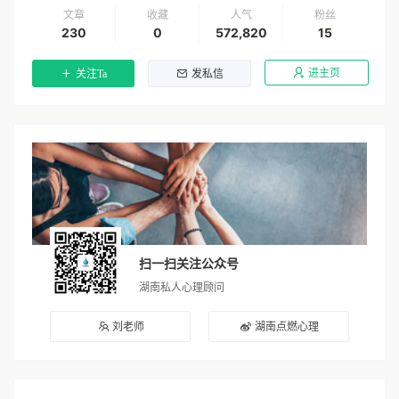
文章
收藏
人气
粉丝
230
0
572,820
15
进主页
关注Ta
发私信
扫一扫关注公众号
湖南私人心理顾问
刘老师
湖南点燃心理