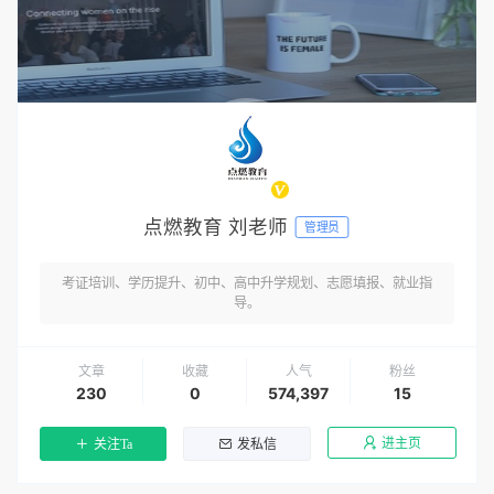
点燃教育 刘老师
管理员
考证培训、学历提升、初中、高中升学规划、志愿填报、就业指
导。
文章
收藏
人气
粉丝
230
0
574,397
15
进主页
关注Ta
发私信