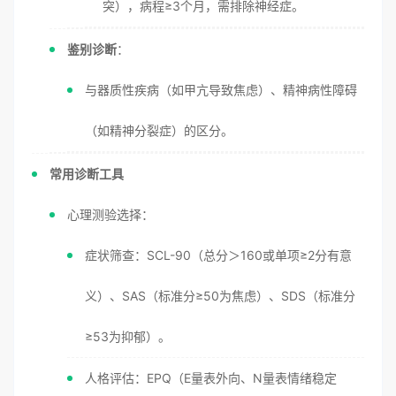
突），病程≥3个月，需排除神经症。
鉴别诊断
：
与器质性疾病（如甲亢导致焦虑）、精神病性障碍
（如精神分裂症）的区分。
常用诊断工具
心理测验选择：
症状筛查：SCL-90（总分＞160或单项≥2分有意
义）、SAS（标准分≥50为焦虑）、SDS（标准分
≥53为抑郁）。
人格评估：EPQ（E量表外向、N量表情绪稳定