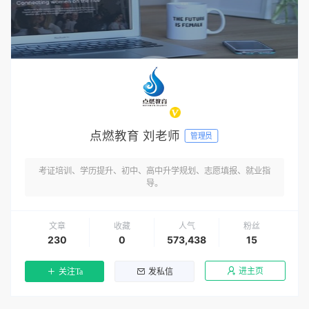
点燃教育 刘老师
管理员
考证培训、学历提升、初中、高中升学规划、志愿填报、就业指
导。
文章
收藏
人气
粉丝
230
0
573,438
15
进主页
关注Ta
发私信